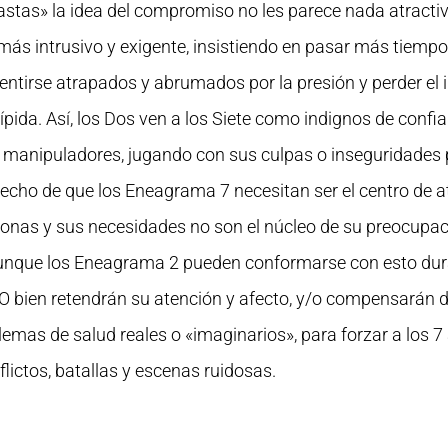
iastas» la idea del compromiso no les parece nada atract
 más intrusivo y exigente, insistiendo en pasar más tiemp
sentirse atrapados y abrumados por la presión y perder el 
sípida. Así, los Dos ven a los Siete como indignos de confi
 manipuladores, jugando con sus culpas o inseguridades 
 hecho de que los Eneagrama 7 necesitan ser el centro de
sonas y sus necesidades no son el núcleo de su preocupac
unque los Eneagrama 2 pueden conformarse con esto dur
s. O bien retendrán su atención y afecto, y/o compensarán
mas de salud reales o «imaginarios», para forzar a los 7
lictos, batallas y escenas ruidosas.