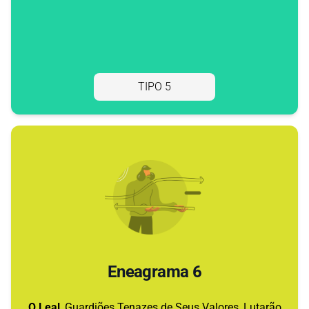
TIPO 5
Eneagrama 6
O Leal
, Guardiões Tenazes de Seus Valores, Lutarão