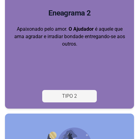
Eneagrama 2
Apaixonado pelo amor.
O Ajudador
é aquele que
ama agradar e irradiar bondade entregando-se aos
outros.
TIPO 2