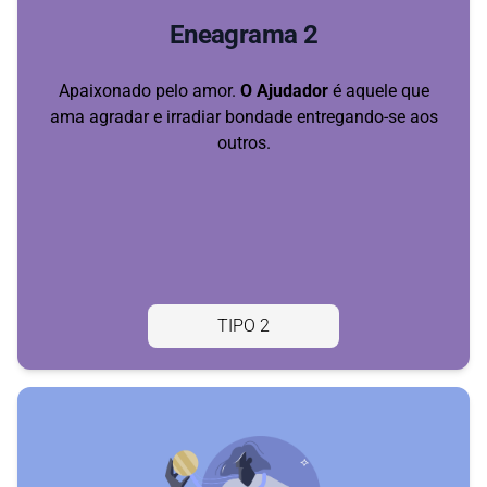
Eneagrama 2
Apaixonado pelo amor.
O Ajudador
é aquele que
ama agradar e irradiar bondade entregando-se aos
outros.
TIPO 2