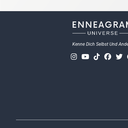
Kenne Dich Selbst Und And
Instagram
Youtube
Tiktok
Face
T