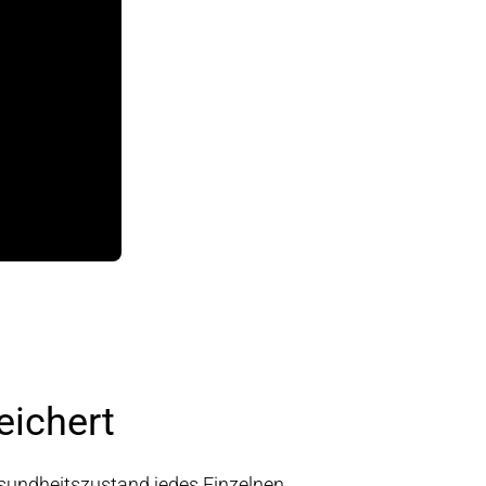
eichert
esundheitszustand jedes Einzelnen