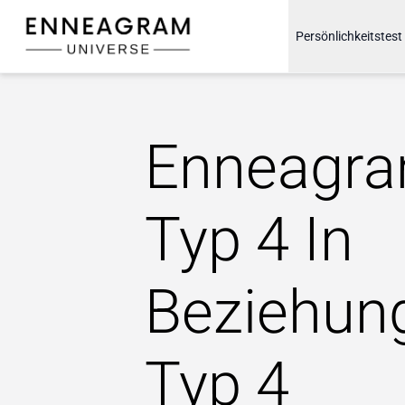
Enneagram Universe
Persönlichkeitstest
Enneagr
Typ 4 In
Beziehun
Typ 4